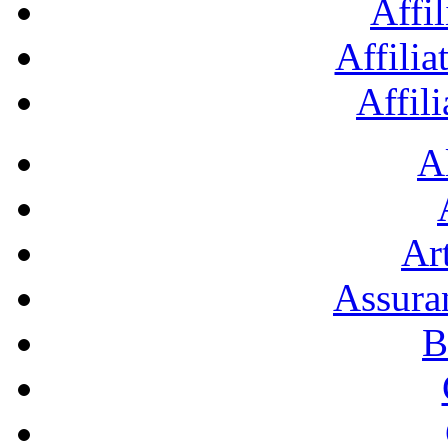
Affil
Affilia
Affil
A
Art
Assura
B