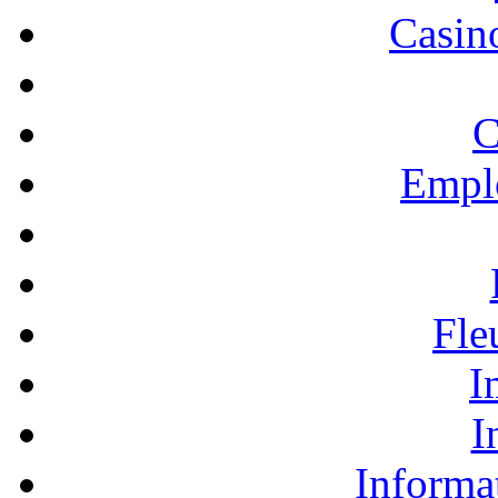
Casino
C
Empl
Fle
I
I
Informa