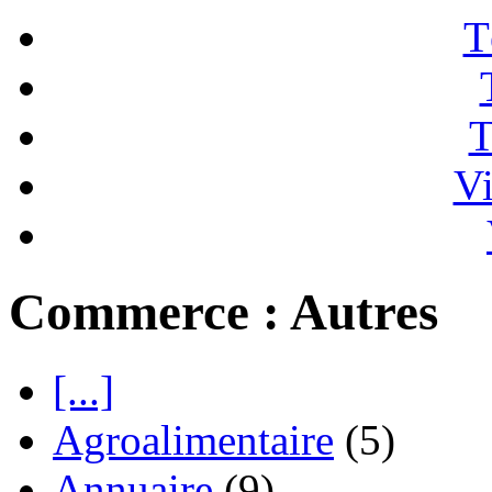
T
T
Vi
Commerce : Autres
[...]
Agroalimentaire
(5)
Annuaire
(9)