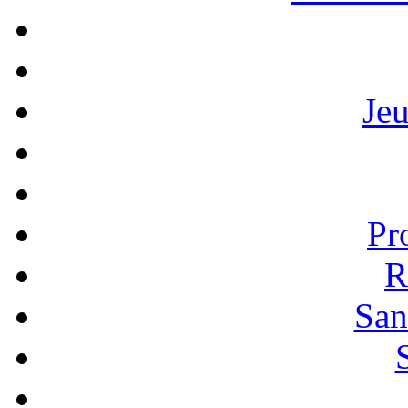
Je
Pr
R
San