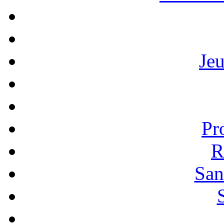
Je
Pr
R
San