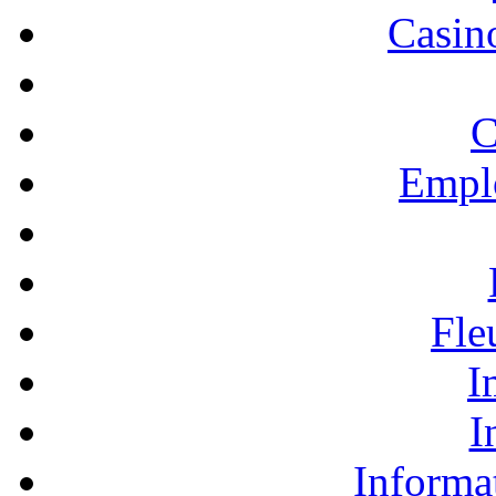
Casino
C
Empl
Fle
I
I
Informa