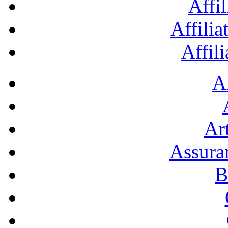
Affil
Affilia
Affil
A
Art
Assura
B