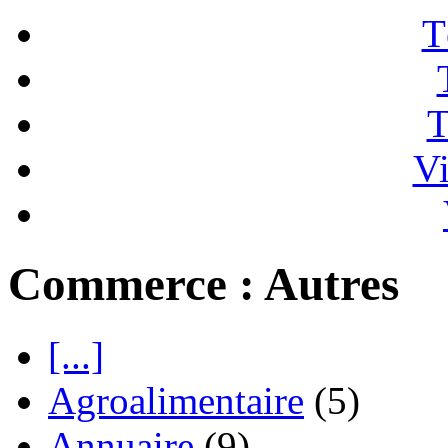
T
T
Vi
Commerce : Autres
[...]
Agroalimentaire
(5)
Annuaire
(9)