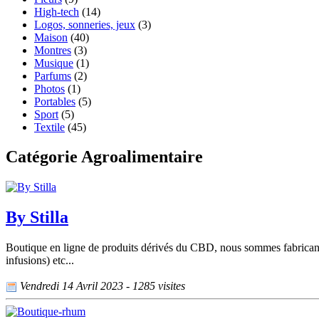
High-tech
(14)
Logos, sonneries, jeux
(3)
Maison
(40)
Montres
(3)
Musique
(1)
Parfums
(2)
Photos
(1)
Portables
(5)
Sport
(5)
Textile
(45)
Catégorie Agroalimentaire
By Stilla
Boutique en ligne de produits dérivés du CBD, nous sommes fabricant 
infusions) etc...
Vendredi 14 Avril 2023 - 1285 visites