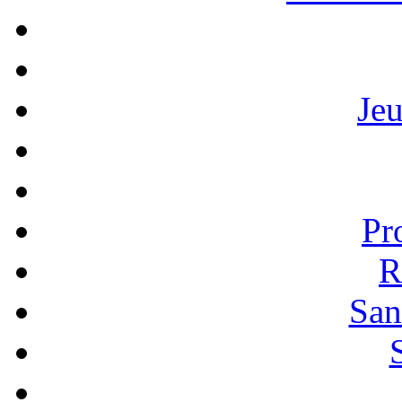
Je
Pr
R
San