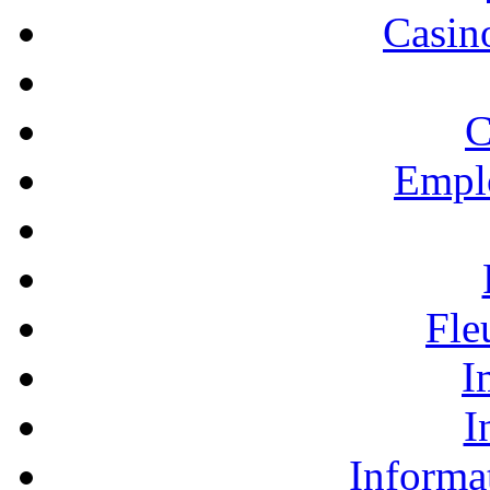
Casino
C
Empl
Fle
I
I
Informa