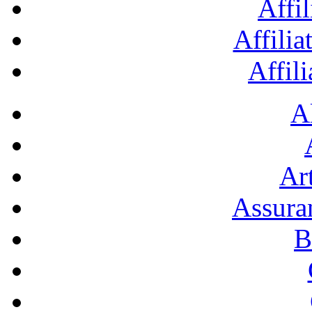
Affil
Affilia
Affil
A
Art
Assura
B