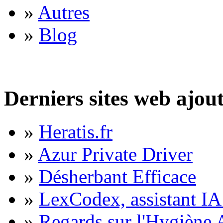
»
Autres
»
Blog
Derniers sites web ajou
»
Heratis.fr
»
Azur Private Driver
»
Désherbant Efficace
»
LexCodex, assistant IA 
»
Regards sur l'Hygiène A