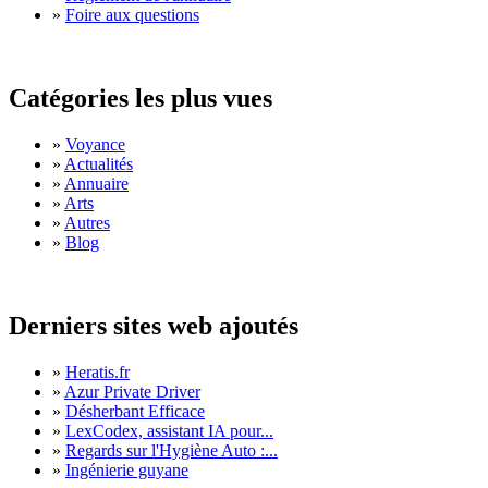
»
Foire aux questions
Catégories les plus vues
»
Voyance
»
Actualités
»
Annuaire
»
Arts
»
Autres
»
Blog
Derniers sites web ajoutés
»
Heratis.fr
»
Azur Private Driver
»
Désherbant Efficace
»
LexCodex, assistant IA pour...
»
Regards sur l'Hygiène Auto :...
»
Ingénierie guyane