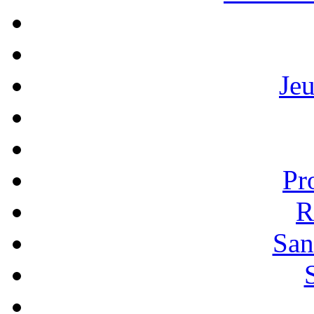
Je
Pr
R
San