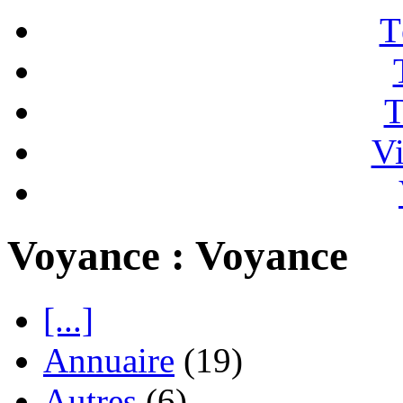
T
T
Vi
Voyance : Voyance
[...]
Annuaire
(19)
Autres
(6)