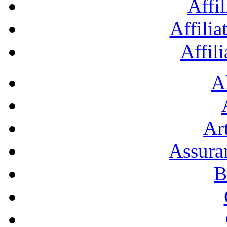
Affil
Affilia
Affil
A
Art
Assura
B