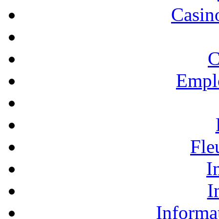
Casino
C
Empl
Fle
I
I
Informa