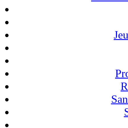
Je
Pr
R
San