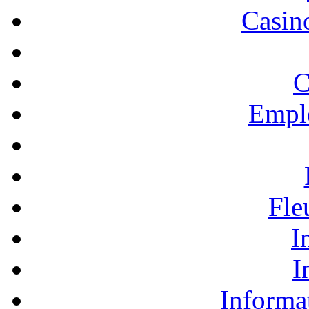
Casino
C
Empl
Fle
I
I
Informa