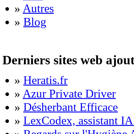
»
Autres
»
Blog
Derniers sites web ajou
»
Heratis.fr
»
Azur Private Driver
»
Désherbant Efficace
»
LexCodex, assistant IA 
»
Regards sur l'Hygiène A