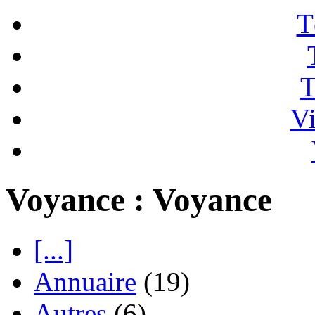
T
T
Vi
Voyance : Voyance
[...]
Annuaire
(19)
Autres
(6)