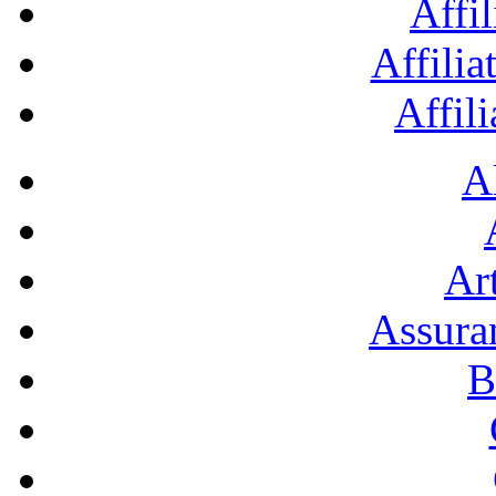
Affil
Affilia
Affil
A
Art
Assura
B