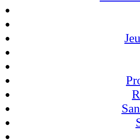
Je
Pr
R
San