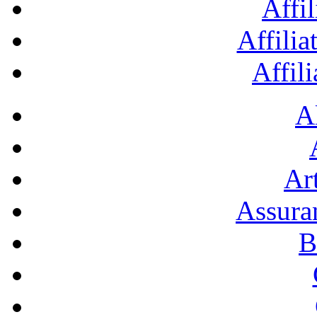
Affil
Affilia
Affil
A
Art
Assura
B