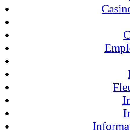
Casino
C
Empl
Fle
I
I
Informa