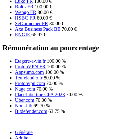
Luko FR
100.00 €
Bolt - FR
100.00 €
Wengo FR
80.00 €
HSBC FR
80.00 €
SeDomicilier FR
80.00 €
Axa Business Pack BE
70.00 €
ENGIE
66.97 €
Rémunération au pourcentage
Etagere-a-vin.fr
100.00 %
ProtonVPN FR
100.00 %
Appsumo.com
100.00 %
Teufelaudio.fr
80.00 %
Protonvpn.com
70.00 %
Naga.com
70.00 %
PlaceLibertine CPA 2023
70.00 %
Uber.com
70.00 %
NousLib
69.70 %
Bitdefender.com
63.75 %
Générale
Adulte