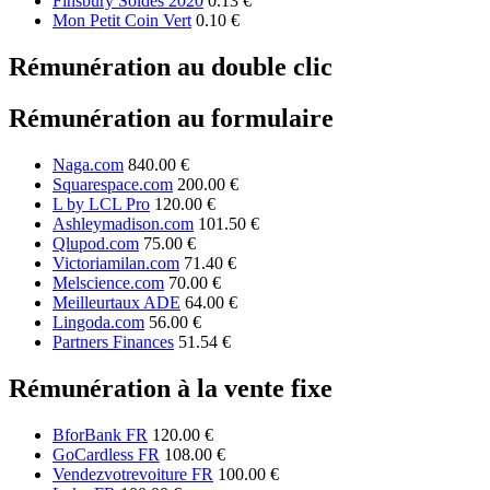
Finsbury Soldes 2020
0.13 €
Mon Petit Coin Vert
0.10 €
Rémunération au double clic
Rémunération au formulaire
Naga.com
840.00 €
Squarespace.com
200.00 €
L by LCL Pro
120.00 €
Ashleymadison.com
101.50 €
Qlupod.com
75.00 €
Victoriamilan.com
71.40 €
Melscience.com
70.00 €
Meilleurtaux ADE
64.00 €
Lingoda.com
56.00 €
Partners Finances
51.54 €
Rémunération à la vente fixe
BforBank FR
120.00 €
GoCardless FR
108.00 €
Vendezvotrevoiture FR
100.00 €