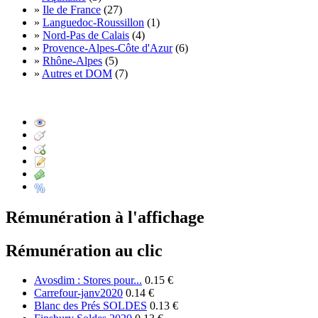
»
Ile de France
(27)
»
Languedoc-Roussillon
(1)
»
Nord-Pas de Calais
(4)
»
Provence-Alpes-Côte d'Azur
(6)
»
Rhône-Alpes
(5)
»
Autres et DOM
(7)
Rémunération à l'affichage
Rémunération au clic
Avosdim : Stores pour...
0.15 €
Carrefour-janv2020
0.14 €
Blanc des Prés SOLDES
0.13 €