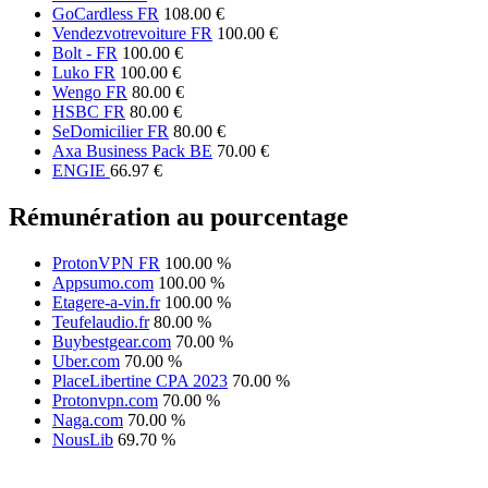
GoCardless FR
108.00 €
Vendezvotrevoiture FR
100.00 €
Bolt - FR
100.00 €
Luko FR
100.00 €
Wengo FR
80.00 €
HSBC FR
80.00 €
SeDomicilier FR
80.00 €
Axa Business Pack BE
70.00 €
ENGIE
66.97 €
Rémunération au pourcentage
ProtonVPN FR
100.00 %
Appsumo.com
100.00 %
Etagere-a-vin.fr
100.00 %
Teufelaudio.fr
80.00 %
Buybestgear.com
70.00 %
Uber.com
70.00 %
PlaceLibertine CPA 2023
70.00 %
Protonvpn.com
70.00 %
Naga.com
70.00 %
NousLib
69.70 %