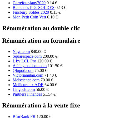
Carrefour-janv2020
0.14 €
Blanc des Prés SOLDES
0.13 €
Finsbury Soldes 2020
0.13 €
Mon Petit Coin Vert
0.10 €
Rémunération au double clic
Rémunération au formulaire
Naga.com
840.00 €
Squarespace.com
200.00 €
L by LCL Pro
120.00 €
Ashleymadison.com
101.50 €
Qlupod.com
75.00 €
Victoriamilan.com
71.40 €
Melscience.com
70.00 €
Meilleurtaux ADE
64.00 €
Lingoda.com
56.00 €
Partners Finances
51.54 €
Rémunération à la vente fixe
BforBank FR
120.00 €