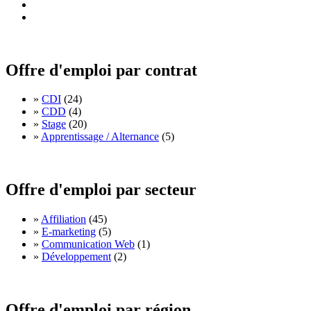
Offre d'emploi par contrat
»
CDI
(24)
»
CDD
(4)
»
Stage
(20)
»
Apprentissage / Alternance
(5)
Offre d'emploi par secteur
»
Affiliation
(45)
»
E-marketing
(5)
»
Communication Web
(1)
»
Développement
(2)
Offre d'emploi par région