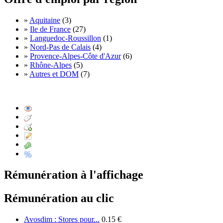
»
Aquitaine
(3)
»
Ile de France
(27)
»
Languedoc-Roussillon
(1)
»
Nord-Pas de Calais
(4)
»
Provence-Alpes-Côte d'Azur
(6)
»
Rhône-Alpes
(5)
»
Autres et DOM
(7)
Rémunération à l'affichage
Rémunération au clic
Avosdim : Stores pour...
0.15 €