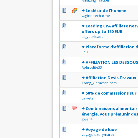
Amazing Tracker
1 Votes - 1 sur 5 en moyenne
1
2
3
4
5
Le désir de l'homme
vaginettecharme
0 Votes - 0 sur 5 en moyenne
1
2
3
4
5
Leading CPA affiliate ne
offers up to 150 EUR
tagyourleads
0 Votes - 0 sur 5 en moyenne
1
2
3
4
5
Plateforme d'affiliation 
Lou
0 Votes - 0 sur 5 en moyenne
1
2
3
4
5
AFFILIATION LES DESSOU
Aphrodite33
0 Votes - 0 sur 5 en moyenne
1
2
3
4
5
Affiliation Devis Travau
Trang_Goracash.com
0 Votes - 0 sur 5 en moyenne
1
2
3
4
5
50% de commsssions sur l
calvete
0 Votes - 0 sur 5 en moyenne
1
2
3
4
5
Combinaisons alimentair
énergie, vous prémunir des
gwen4
0 Votes - 0 sur 5 en moyenne
1
2
3
4
5
Voyage de luxe
voyageluxurymaroc