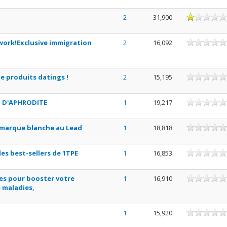
2
31,900
twork!Exclusive immigration
2
16,092
de produits datings !
2
15,195
S D'APHRODITE
1
19,217
x marque blanche au Lead
1
18,818
es best-sellers de 1TPE
1
16,853
es pour booster votre
1
16,910
 maladies,
1
15,920