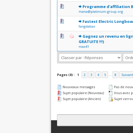
0 Votes - 0 sur 5 en moyenne
1
2
3
4
5
Programme d'affiliation B
mana@platinium-group.org
0 Votes - 0 sur 5 en moyenne
1
2
3
4
5
Fastest Electric Longbo
fangdabao
0 Votes - 0 sur 5 en moyenne
1
2
3
4
5
Gagnez un revenu en lign
GRATUITE !!!)
max41
Pages (8) :
1
2
3
4
5
...
8
Suivant
Nouveaux messages
Pas de nou
Sujet populaire (Nouveau)
Vous avez pa
Sujet populaire (Ancien)
Sujet verrou
Contact
Club Affiliation
Retourner en 