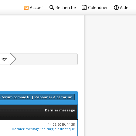
Accueil
Recherche
Calendrier
Aide
rtage
e forum comme lu
|
S’abonner à ce forum
Dernier message
14-02-2019, 14:38
Dernier message
:
chirurgie esthetique