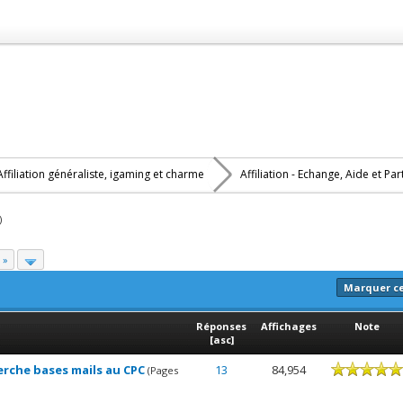
Affiliation généraliste, igaming et charme
Affiliation - Echange, Aide et Pa
)
 »
Marquer c
Réponses
Affichages
Note
[
asc
]
rche bases mails au CPC
13
84,954
(Pages