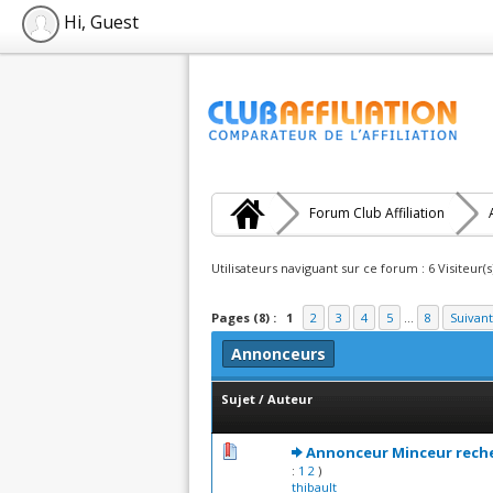
Hi, Guest
Forum Club Affiliation
Utilisateurs naviguant sur ce forum : 6 Visiteur(s
Pages (8) :
1
2
3
4
5
...
8
Suivant
Annonceurs
Sujet
/
Auteur
1 Votes - 5 sur 5 en moyenne
1
2
3
4
5
Annonceur Minceur reche
:
1
2
)
thibault