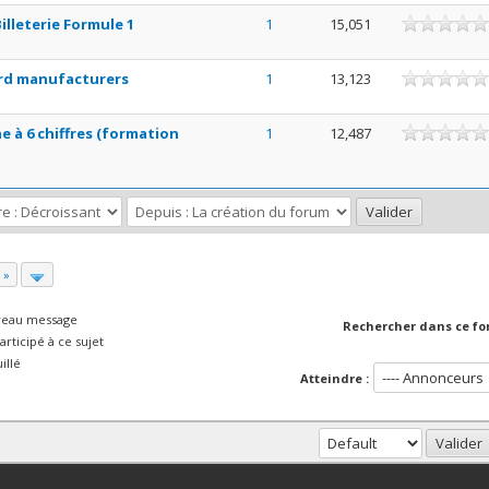
illeterie Formule 1
1
15,051
ard manufacturers
1
13,123
e à 6 chiffres (formation
1
12,487
 »
veau message
Rechercher dans ce fo
rticipé à ce sujet
illé
Atteindre :
haut
Version bas-débit (Archivé)
Syndication RSS