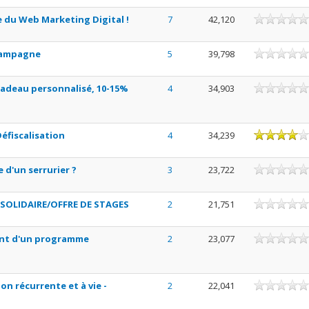
 du Web Marketing Digital !
7
42,120
campagne
5
39,798
cadeau personnalisé, 10-15%
4
34,903
éfiscalisation
4
34,239
 d'un serrurier ?
3
23,722
SOLIDAIRE/OFFRE DE STAGES
2
21,751
ment d'un programme
2
23,077
on récurrente et à vie -
2
22,041