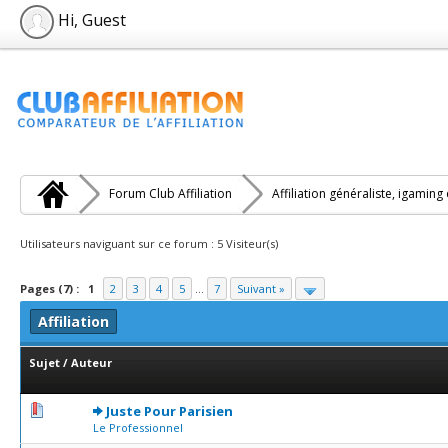
Hi, Guest
Forum Club Affiliation
Affiliation généraliste, igaming
Utilisateurs naviguant sur ce forum : 5 Visiteur(s)
Pages (7) :
1
2
3
4
5
...
7
Suivant »
Affiliation
Sujet
/
Auteur
0 Votes - 0 sur 5 en moyenne
1
2
3
4
5
Juste Pour Parisien
Le Professionnel