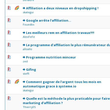
3 Votes - 2.33 sur 5 en moyenne
1
2
3
4
5
Affiliation a deux niveaux en dropshipping !
skategui
0 Votes - 0 sur 5 en moyenne
1
2
3
4
5
Google arrête l'affiliation...
Fouedbs
0 Votes - 0 sur 5 en moyenne
1
2
3
4
5
Les meilleurs rem en affiliation travaux!!!!
AlexFeFe
0 Votes - 0 sur 5 en moyenne
1
2
3
4
5
Le programme d'affiliation le plus rémunérateur d
alloallo
0 Votes - 0 sur 5 en moyenne
1
2
3
4
5
Programme nutrition minceur
zed
1 Votes - 5 sur 5 en moyenne
1
2
3
4
5
Gifing
steffi
1 Votes - 5 sur 5 en moyenne
1
2
3
4
5
Comment gagner de l'argent tous les mois en
automatique grace à systeme.io
skategui
1 Votes - 3 sur 5 en moyenne
1
2
3
4
5
Quelle est la méthode la plus praticable pour faire
marketing d’affiliation ?
Thierry05