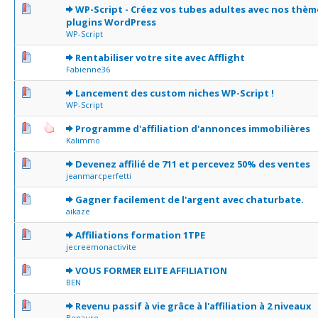
0 Votes - 0 sur 5 en moyenne
1
2
3
4
5
WP-Script - Créez vos tubes adultes avec nos thèm
plugins WordPress
WP-Script
0 Votes - 0 sur 5 en moyenne
1
2
3
4
5
Rentabiliser votre site avec Afflight
Fabienne36
0 Votes - 0 sur 5 en moyenne
1
2
3
4
5
Lancement des custom niches WP-Script !
WP-Script
0 Votes - 0 sur 5 en moyenne
1
2
3
4
5
Programme d'affiliation d'annonces immobilières
Kalimmo
0 Votes - 0 sur 5 en moyenne
1
2
3
4
5
Devenez affilié de 711 et percevez 50% des ventes
jeanmarcperfetti
1 Votes - 5 sur 5 en moyenne
1
2
3
4
5
Gagner facilement de l'argent avec chaturbate.
aikaze
0 Votes - 0 sur 5 en moyenne
1
2
3
4
5
Affiliations formation 1TPE
jecreemonactivite
0 Votes - 0 sur 5 en moyenne
1
2
3
4
5
VOUS FORMER ELITE AFFILIATION
BEN
0 Votes - 0 sur 5 en moyenne
1
2
3
4
5
Revenu passif à vie grâce à l'affiliation à 2 niveaux
Benaure