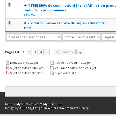
0 Votes - 0 sur 5 en moyenne
1
2
3
4
5
[1TPE] [50% de commission] [1 clic] Affiliation prod
séduction pour femmes
sanglow
0 Votes - 0 sur 5 en moyenne
1
2
3
4
5
Produits : l'arme secrète du super-affilié 1TPE
pivot
Pages (7) :
1
2
3
4
5
...
7
Suivant »
Nouveaux messages
Pas de nouveau message
Sujet populaire (Nouveau)
Vous avez participé à ce sujet
Sujet populaire (Ancien)
Sujet verrouillé
Contact
Club Affiliation
Retourner en haut
Version bas-débit (Archi
Moteur
MyBB
, © 2002-2026
MyBB Group
.
Design By
AliReza_Tofighi
In
WhiteCrow Software Group
.