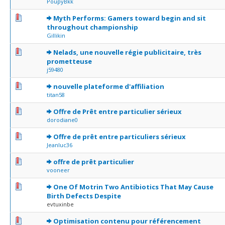
PoupyBkk
0 Votes - 0 sur 5 en moyenne
1
2
3
4
5
Myth Performs: Gamers toward begin and sit
throughout championship
Gillikin
0 Votes - 0 sur 5 en moyenne
1
2
3
4
5
Nelads, une nouvelle régie publicitaire, très
prometteuse
j59480
1 Votes - 5 sur 5 en moyenne
1
2
3
4
5
nouvelle plateforme d'affiliation
titan58
0 Votes - 0 sur 5 en moyenne
1
2
3
4
5
Offre de Prêt entre particulier sérieux
dorodiane0
0 Votes - 0 sur 5 en moyenne
1
2
3
4
5
Offre de prêt entre particuliers sérieux
Jeanluc36
0 Votes - 0 sur 5 en moyenne
1
2
3
4
5
offre de prêt particulier
vooneer
0 Votes - 0 sur 5 en moyenne
1
2
3
4
5
One Of Motrin Two Antibiotics That May Cause
Birth Defects Despite
evtuxinbe
0 Votes - 0 sur 5 en moyenne
1
2
3
4
5
Optimisation contenu pour référencement