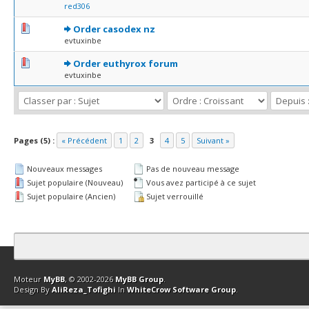
red306
0 Votes - 0 sur 5 en moyenne
1
2
3
4
5
Order casodex nz
evtuxinbe
0 Votes - 0 sur 5 en moyenne
1
2
3
4
5
Order euthyrox forum
evtuxinbe
Pages (5) :
« Précédent
1
2
3
4
5
Suivant »
Nouveaux messages
Pas de nouveau message
Sujet populaire (Nouveau)
Vous avez participé à ce sujet
Sujet populaire (Ancien)
Sujet verrouillé
Contact
Club Affiliation
Retourner en haut
Version bas-débit (Archi
Moteur
MyBB
, © 2002-2026
MyBB Group
.
Design By
AliReza_Tofighi
In
WhiteCrow Software Group
.