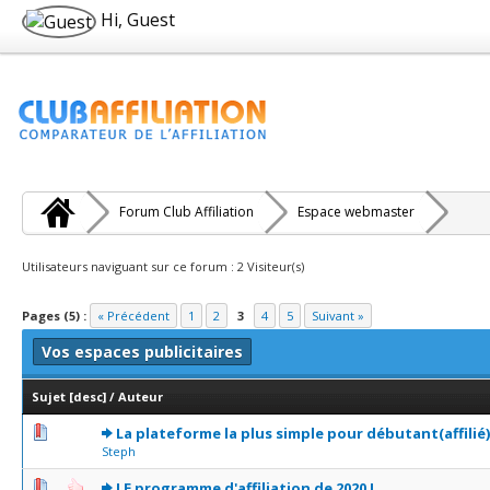
Hi, Guest
Forum Club Affiliation
Espace webmaster
Utilisateurs naviguant sur ce forum : 2 Visiteur(s)
Pages (5) :
« Précédent
1
2
3
4
5
Suivant »
Vos espaces publicitaires
Sujet
[
desc
]
/
Auteur
0 Votes - 0 sur 5 en moyenne
1
2
3
4
5
La plateforme la plus simple pour débutant(affilié)
Steph
0 Votes - 0 sur 5 en moyenne
1
2
3
4
5
LE programme d'affiliation de 2020 !