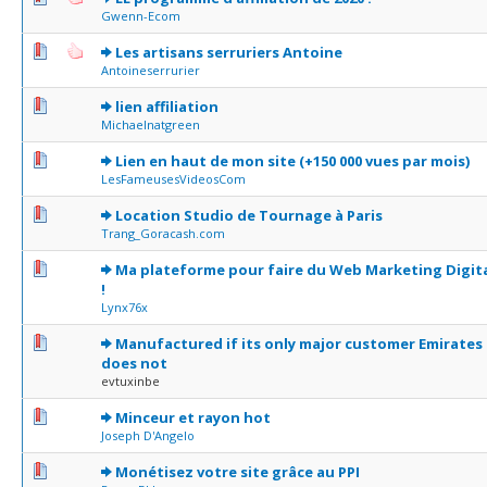
Gwenn-Ecom
0 Votes - 0 sur 5 en moyenne
1
2
3
4
5
Les artisans serruriers Antoine
Antoineserrurier
0 Votes - 0 sur 5 en moyenne
1
2
3
4
5
lien affiliation
Michaelnatgreen
0 Votes - 0 sur 5 en moyenne
1
2
3
4
5
Lien en haut de mon site (+150 000 vues par mois)
LesFameusesVideosCom
1 Votes - 1 sur 5 en moyenne
1
2
3
4
5
Location Studio de Tournage à Paris
Trang_Goracash.com
0 Votes - 0 sur 5 en moyenne
1
2
3
4
5
Ma plateforme pour faire du Web Marketing Digit
!
Lynx76x
0 Votes - 0 sur 5 en moyenne
1
2
3
4
5
Manufactured if its only major customer Emirates
does not
evtuxinbe
0 Votes - 0 sur 5 en moyenne
1
2
3
4
5
Minceur et rayon hot
Joseph D'Angelo
0 Votes - 0 sur 5 en moyenne
1
2
3
4
5
Monétisez votre site grâce au PPI