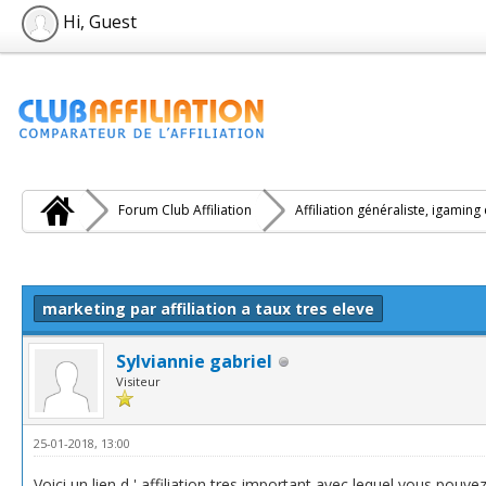
Hi, Guest
Forum Club Affiliation
Affiliation généraliste, igaming
e(s))
marketing par affiliation a taux tres eleve
Sylviannie gabriel
Visiteur
25-01-2018, 13:00
Voici un lien d ' affiliation tres important avec lequel vous po