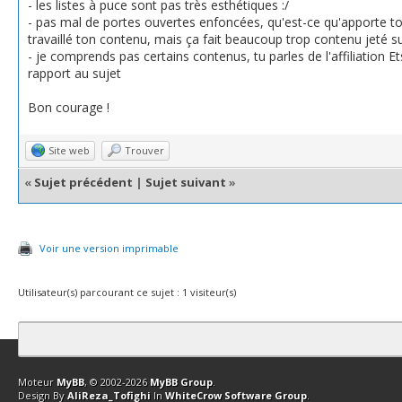
- les listes à puce sont pas très esthétiques :/
- pas mal de portes ouvertes enfoncées, qu'est-ce qu'apporte to
travaillé ton contenu, mais ça fait beaucoup trop contenu jeté su
- je comprends pas certains contenus, tu parles de l'affiliation Etsy
rapport au sujet
Bon courage !
Site web
Trouver
«
Sujet précédent
|
Sujet suivant
»
Voir une version imprimable
Utilisateur(s) parcourant ce sujet : 1 visiteur(s)
Contact
Club Affiliation
Retourner en haut
Version bas-débit (Archi
Moteur
MyBB
, © 2002-2026
MyBB Group
.
Design By
AliReza_Tofighi
In
WhiteCrow Software Group
.