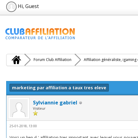
Hi, Guest
Forum Club Affiliation
Affiliation généraliste, igaming
e(s))
marketing par affiliation a taux tres eleve
Sylviannie gabriel
Visiteur
25-01-2018, 13:00
Voici un lien d ' affiliation tres important avec lequel vous po