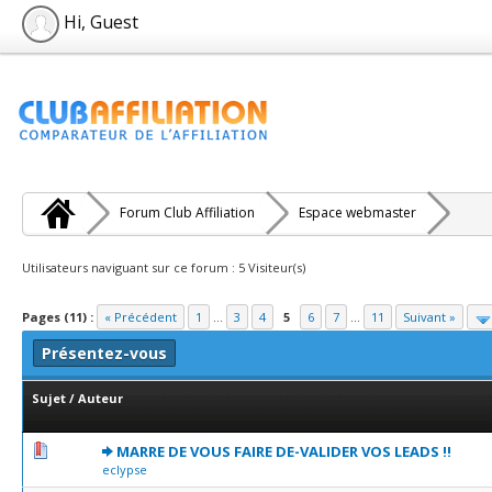
Hi, Guest
Forum Club Affiliation
Espace webmaster
Utilisateurs naviguant sur ce forum : 5 Visiteur(s)
Pages (11) :
« Précédent
1
...
3
4
5
6
7
...
11
Suivant »
Présentez-vous
Sujet
/
Auteur
0 Votes - 0 sur 5 en moyenne
1
2
3
4
5
MARRE DE VOUS FAIRE DE-VALIDER VOS LEADS !!
eclypse