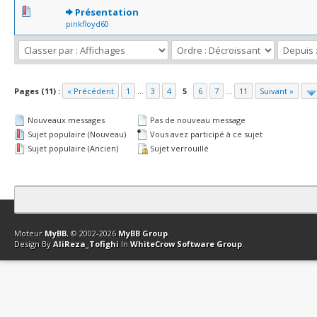
0 Votes - 0 sur 5 en moyenne
1
2
3
4
5
Présentation
pinkfloyd60
Pages (11) :
« Précédent
1
...
3
4
5
6
7
...
11
Suivant »
Nouveaux messages
Pas de nouveau message
Sujet populaire (Nouveau)
Vous avez participé à ce sujet
Sujet populaire (Ancien)
Sujet verrouillé
Contact
Club Affiliation
Retourner en haut
Version bas-débit (Archi
Moteur
MyBB
, © 2002-2026
MyBB Group
.
Design By
AliReza_Tofighi
In
WhiteCrow Software Group
.