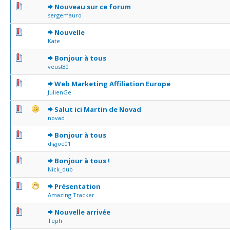
0 Votes - 0 sur 5 en moyenne
1
2
3
4
5
Nouveau sur ce forum
sergemauro
0 Votes - 0 sur 5 en moyenne
1
2
3
4
5
Nouvelle
Kate
0 Votes - 0 sur 5 en moyenne
1
2
3
4
5
Bonjour à tous
veust80
0 Votes - 0 sur 5 en moyenne
1
2
3
4
5
Web Marketing Affiliation Europe
JulienGe
0 Votes - 0 sur 5 en moyenne
1
2
3
4
5
Salut ici Martin de Novad
novad
0 Votes - 0 sur 5 en moyenne
1
2
3
4
5
Bonjour à tous
digjoe01
0 Votes - 0 sur 5 en moyenne
1
2
3
4
5
Bonjour à tous !
Nick_dub
0 Votes - 0 sur 5 en moyenne
1
2
3
4
5
Présentation
Amazing Tracker
0 Votes - 0 sur 5 en moyenne
1
2
3
4
5
Nouvelle arrivée
Teph