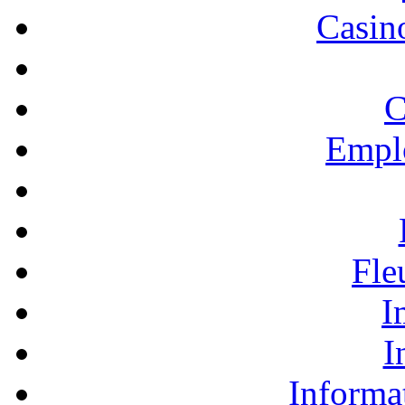
Casino
C
Empl
Fle
I
I
Informa