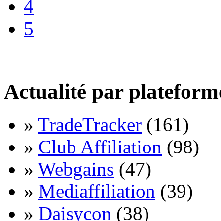
4
5
Actualité par plateform
»
TradeTracker
(161)
»
Club Affiliation
(98)
»
Webgains
(47)
»
Mediaffiliation
(39)
»
Daisycon
(38)