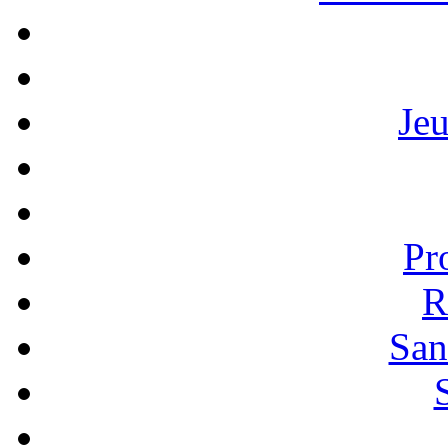
Je
Pr
R
San