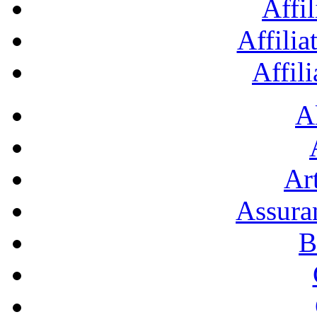
Affil
Affilia
Affil
A
Art
Assura
B