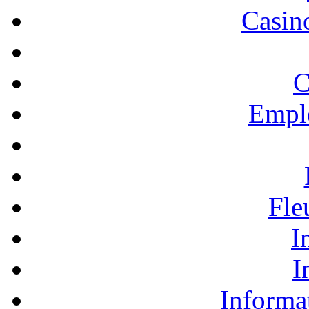
Casino
C
Empl
Fle
I
I
Informa