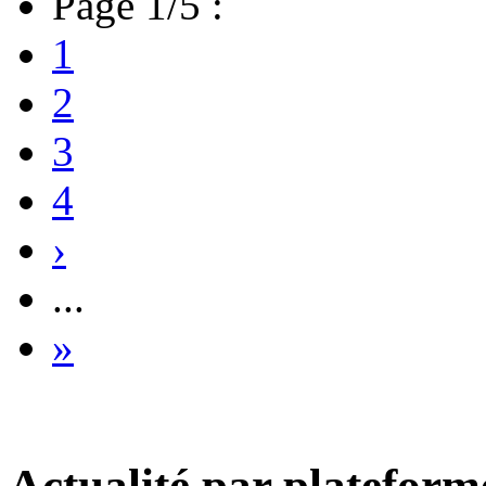
Page 1/5 :
1
2
3
4
›
...
»
Actualité par plateform