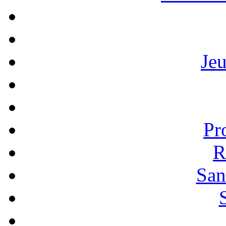
Je
Pr
R
San