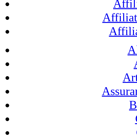
Affil
Affilia
Affil
A
Art
Assura
B