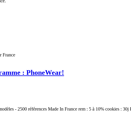
nce.
er France
ogramme : PhoneWear!
 modèles - 2500 références Made In France rem : 5 à 10% cookies : 30j