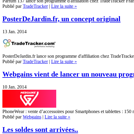
Parfum 137 lance son programme d'affiliation chez TradeTracker Fra
Publié par
TradeTracker
|
Lire la suite »
PosterDeJardin.fr, un concept original
13
Jan. 2014
PosterDeJardin.fr lance son programme d'affiliation chez TradeTrack
Publié par
TradeTracker
|
Lire la suite »
Webgains vient de lancer un nouveau pr
10
Jan. 2014
PhoneWear : vente d’accessoires pour Smartphones et tablettes : 150
Publié par
Webgains
|
Lire la suite »
Les soldes sont arrivées..