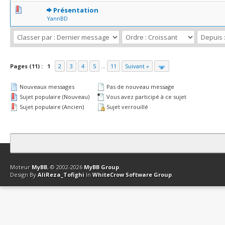
0 Votes - 0 sur 5 en moyenne
1
2
3
4
5
Présentation
YannBD
Pages (11) :
1
2
3
4
5
...
11
Suivant »
Nouveaux messages
Pas de nouveau message
Sujet populaire (Nouveau)
Vous avez participé à ce sujet
Sujet populaire (Ancien)
Sujet verrouillé
Contact
Club Affiliation
Retourner en haut
Version bas-débit (Archi
Moteur
MyBB
, © 2002-2026
MyBB Group
.
Design By
AliReza_Tofighi
In
WhiteCrow Software Group
.