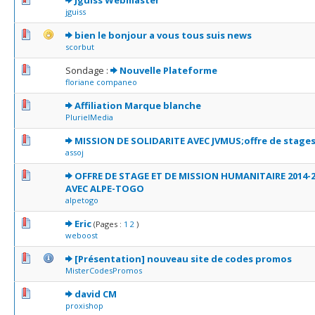
Jguiss Webmaster
jguiss
0 Votes - 0 sur 5 en moyenne
1
2
3
4
5
bien le bonjour a vous tous suis news
scorbut
0 Votes - 0 sur 5 en moyenne
1
2
3
4
5
Sondage :
Nouvelle Plateforme
floriane companeo
0 Votes - 0 sur 5 en moyenne
1
2
3
4
5
Affiliation Marque blanche
PlurielMedia
0 Votes - 0 sur 5 en moyenne
1
2
3
4
5
MISSION DE SOLIDARITE AVEC JVMUS;offre de stage
assoj
0 Votes - 0 sur 5 en moyenne
1
2
3
4
5
OFFRE DE STAGE ET DE MISSION HUMANITAIRE 2014-
AVEC ALPE-TOGO
alpetogo
1 Votes - 5 sur 5 en moyenne
1
2
3
4
5
Eric
(Pages :
1
2
)
weboost
0 Votes - 0 sur 5 en moyenne
1
2
3
4
5
[Présentation] nouveau site de codes promos
MisterCodesPromos
0 Votes - 0 sur 5 en moyenne
1
2
3
4
5
david CM
proxishop