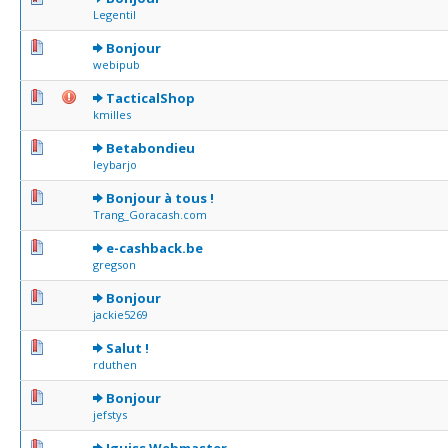
Legentil
0 Votes - 0 sur 5 en moyenne
1
2
3
4
5
Bonjour
webipub
0 Votes - 0 sur 5 en moyenne
1
2
3
4
5
TacticalShop
kmilles
0 Votes - 0 sur 5 en moyenne
1
2
3
4
5
Betabondieu
leybarjo
0 Votes - 0 sur 5 en moyenne
1
2
3
4
5
Bonjour à tous !
Trang_Goracash.com
0 Votes - 0 sur 5 en moyenne
1
2
3
4
5
e-cashback.be
gregson
0 Votes - 0 sur 5 en moyenne
1
2
3
4
5
Bonjour
jackie5269
0 Votes - 0 sur 5 en moyenne
1
2
3
4
5
Salut !
rduthen
1 Votes - 4 sur 5 en moyenne
1
2
3
4
5
Bonjour
jefstys
1 Votes - 5 sur 5 en moyenne
1
2
3
4
5