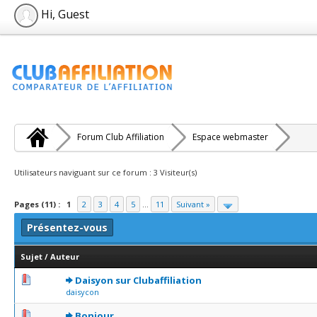
Hi, Guest
Forum Club Affiliation
Espace webmaster
Utilisateurs naviguant sur ce forum : 3 Visiteur(s)
Pages (11) :
1
2
3
4
5
...
11
Suivant »
Présentez-vous
Sujet
/
Auteur
0 Votes - 0 sur 5 en moyenne
1
2
3
4
5
Daisyon sur Clubaffiliation
daisycon
0 Votes - 0 sur 5 en moyenne
1
2
3
4
5
Bonjour