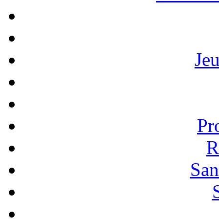
Je
Pr
R
San