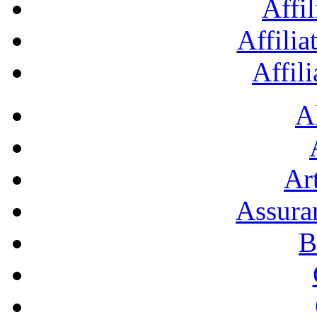
Affil
Affilia
Affil
A
Art
Assura
B