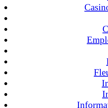
Casino
C
Empl
Fle
I
I
Informa